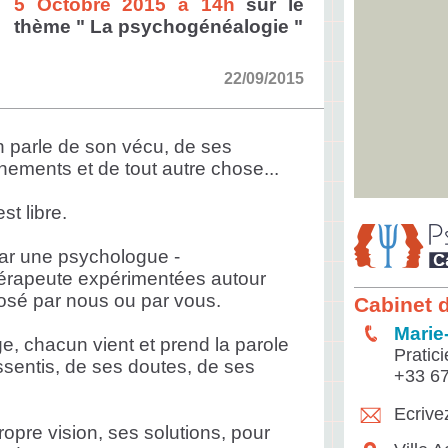
5 Octobre 2015 à 14h
sur le
thème " La psychogénéalogie "
22/09/2015
on parle de son vécu, de ses
ements et de tout autre chose...
st libre.
r une psychologue -
érapeute expérimentées autour
posé par nous ou par vous.
Cabinet 
Marie
 chacun vient et prend la parole
Pratic
ssentis, de ses doutes, de ses
+33 6
Ecrive
opre vision, ses solutions, pour