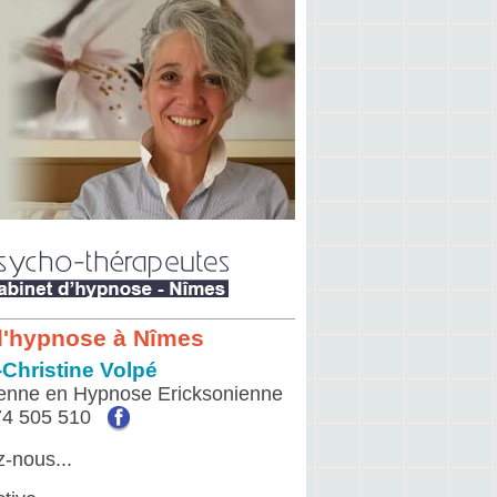
d'hypnose à Nîmes
-Christine Volpé
ienne en Hypnose Ericksonienne
74 505 510
z-nous...