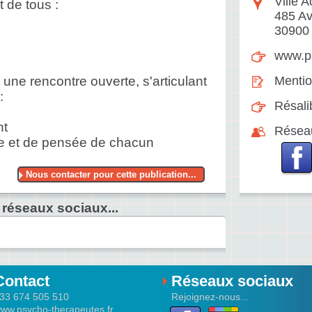
Ville A
t de tous :
485 A
30900
www.ps
une rencontre ouverte, s'articulant
Mentio
:
Résali
nt
Résea
ole et de pensée de chacun
Nous contacter pour cette publication...
 réseaux sociaux...
Contact
Réseaux sociaux
33 674 505 510
Rejoignez-nous...
ww.psycho-therapeutes.fr