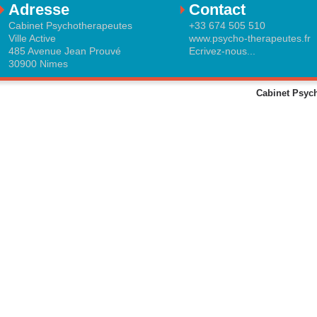
Adresse
Contact
Cabinet Psychotherapeutes
+33 674 505 510
Ville Active
www.psycho-therapeutes.fr
485 Avenue Jean Prouvé
Ecrivez-nous...
30900 Nimes
Cabinet Psych